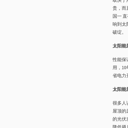
取决于
贵，而
国一 
响到太
破绽。
太阳能
性能保
用，1
省电力开
太阳能
很多人
屋顶的
的光伏
降低摄 