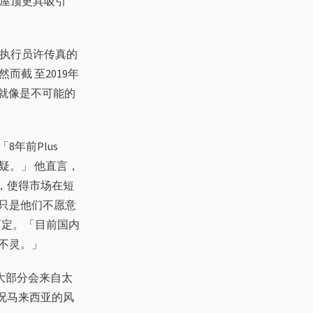
能屋顶更具吸引
首席执行员许传真的
而截 至2019年
 就像是不可能的
年前Plus
疑。」 他直言，
，使得市场在短
只是他们不愿意
而定。「目前国内
不灵。」
大部分会来自太
况马来西亚的风