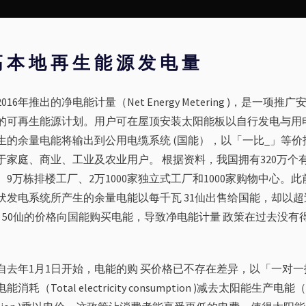
 本 地 再 生 能 源 发 电 量
016年推出的净电能计量（Net Energy Metering )，是一项
的可再生能源计划。用户可在屋顶安装太阳能板以自行发电与用
生的余量电能将输出到公用电缆系统 (国能），以「一比_」等
于家庭、商业、工业及农业用户。 根据资料，我国拥有320万个有
、9万栋排楼工厂、2万1000家独立式工厂和1000家购物中心。
伏发电系统所产生的余量电能以每千瓦 31仙出售给国能，却以
h ) 50仙的价格向国能购买电能，导致净电能计量 政策在过去没
自去年1月1日开始，电能的购 买价格已不存在差异，以「一对一抵
消耗（Total electricity consumption )减去太阳能生产电能（total