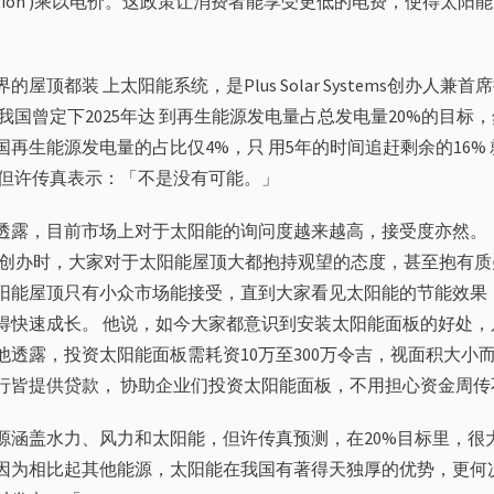
ration )乘以电价。这政策让消费者能享受更低的电费，使得太阳
的屋顶都装 上太阳能系统，是Plus Solar Systems创办人兼
我国曾定下2025年达 到再生能源发电量占总发电量20%的目标，然
国再生能源发电量的占比仅4%，只 用5年的时间追赶剩余的16%
，但许传真表示：「不是没有可能。」
透露，目前市场上对于太阳能的询问度越来越高，接受度亦然。 「8
ar刚创办时，大家对于太阳能屋顶大都抱持观望的态度，甚至抱有质
阳能屋顶只有小众市场能接受，直到大家看见太阳能的节能效果
得快速成长。 他说，如今大家都意识到安装太阳能面板的好处，
他透露，投资太阳能面板需耗资10万至300万令吉，视面积大小
行皆提供贷款， 协助企业们投资太阳能面板，不用担心资金周传
源涵盖水力、风力和太阳能，但许传真预测，在20%目标里，很
因为相比起其他能源，太阳能在我国有著得天独厚的优势，更何