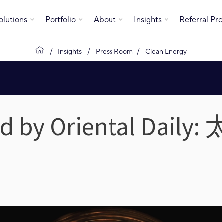
olutions
Portfolio
About
Insights
Referral P
Insights
Press Room
Clean Energy
ed by Oriental Dai