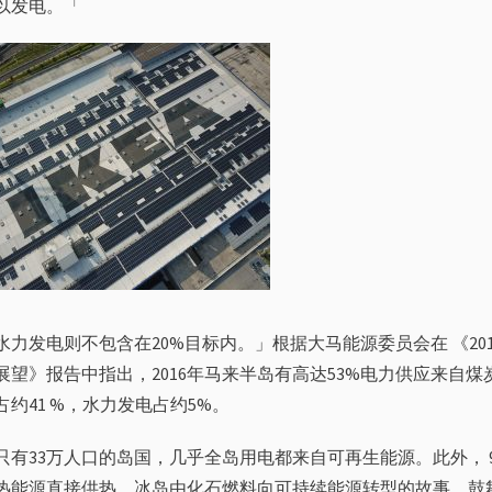
以发电。「
水力发电则不包含在20%目标内。」根据大马能源委员会在 《20
展望》报告中指出，2016年马来半岛有高达53%电力供应来自煤
占约41 %，水力发电占约5%。
只有33万人口的岛国，几乎全岛用电都来自可再生能源。此外， 
热能源直接供热。冰岛由化石燃料向可持续能源转型的故事，鼓