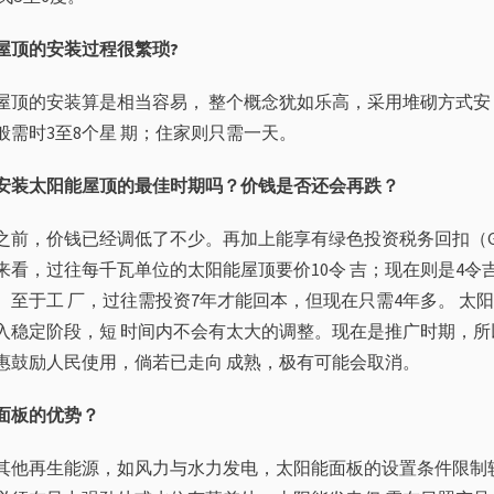
屋
顶的安装过程很繁琐
?
屋顶的安装算是相当容易， 整个概念犹如乐高，采用堆砌方式安
般需时3至8个星 期；住家则只需一天。
安装太阳能屋顶的最佳时期吗？价钱是否还会再跌？
之前，价钱已经调低了不少。再加上能享有绿色投资税务回扣（GIT
来看，过往每千瓦单位的太阳能屋顶要价10令 吉；现在则是4令吉
。至于工 厂，过往需投资7年才能回本，但现在只需4年多。 太
入稳定阶段，短 时间内不会有太大的调整。现在是推广时期，所
惠鼓励人民使用，倘若已走向 成熟，极有可能会取消。
面板的
优势？
其他再生能源，如风力与水力发电，太阳能面板的设置条件限制