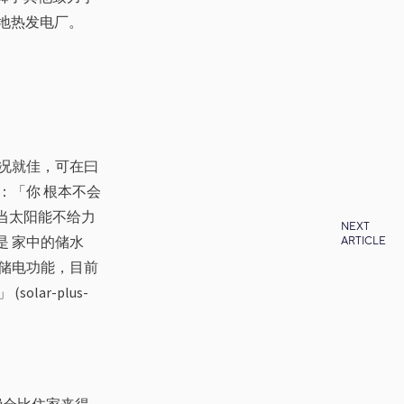
) 地热发电厂。
况就佳，可在曰
：「你 根本不会
当太阳能不给力
NEXT
 家中的储水
ARTICLE
储电功能，目前
ar-plus-