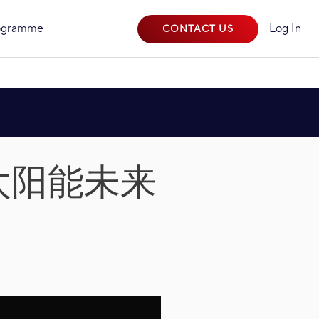
rogramme
Log In
CONTACT US
ly: 太阳能未来