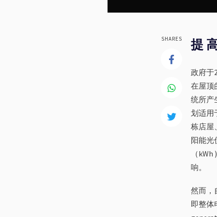
SHARES
提 高
政府于2
在屋顶
统所产
划适用
栋店屋
阳能光
（kW
响。
然而，
即整体电能