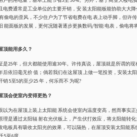
用户的用电量，基本上能节省5至 50%。另外，基于商业大楼电
且电费通常是工业单位的主要开销，安 装太阳能板能协助大大降
直有偷电的歪风，不少住户为了节省电费在电 表上动手脚，但许
阳 能面板的发展，更何况随著逐步更换数码/智能 电表，偷电将
屋
顶能用多久？
证是25年，但大都能使用逾30年。许传真说，屋顶就是所谓的现
0年后依旧毫无价 值；倘若我们在这屋顶 上做一笔投资，安装太
销 5至5的至少25 年，何乐而不 为呢?
屋
顶会使室内变得更热？
误以为在屋顶上装上太阳能 系统会使室内温度变高，然而事实正
原理是通过太阳辐 射在光伏板上，产生伏打效应，将太阳能转化
发电板具有吸收太阳光的效果，可以隔热，在屋顶安装太阳能系
氏5至6度。