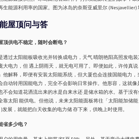
生能源利用率的国家。图为冰岛的奈斯亚威里尔 (Nesjavellier
能屋
顶
问
与
答
屋
顶供电不稳定，随时会断电？
是透过太阳能板吸收光并转换成电力，天气 晴朗艳阳高照发电装
庞大电力，但 遇上阴雨天，就无电可用了。即便如此，许传真说
」他解释，即便有安装太阳能系统，但大厦也会连接国能电力，
会自动转用国能电力，完全不会影响日常操作。他形容，这就像是
也不会知道花洒流出来的水是自来水还 是储水箱的水。基于没有
靠太阳 能供电。但他说，未来太阳能面板将往「太阳能加储能」 (sol
age )发展，就能把白天收集的电力储 存下来，供晚上时使用。
能省多少
电？