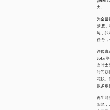
gene
力。
为全世界
梦 想。
尾，我
任 务
许传真
Sol
当时太
时间获
花钱。
很多银
再生能
阳能，