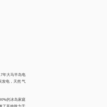
17年大马半岛电
炭发电，天然 气
90%的冰岛家庭
舞了其他致力于